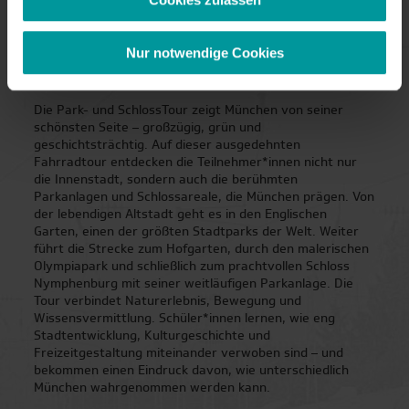
Rundum-Erlebnis, das bei Jugendlichen lange nachwirkt.
Prag
Die Guides sind erfahren im Umgang mit Schülergruppen
und sorgen für eine altersgerechte, sichere Gestaltung.
Rom
Nur notwendige Cookies
Park- und SchlossTour – Die grüne Seite Münchens
Salzburg
Die Park- und SchlossTour zeigt München von seiner
schönsten Seite – großzügig, grün und
Venedig
geschichtsträchtig. Auf dieser ausgedehnten
Fahrradtour entdecken die Teilnehmer*innen nicht nur
die Innenstadt, sondern auch die berühmten
Warschau
Parkanlagen und Schlossareale, die München prägen. Von
der lebendigen Altstadt geht es in den Englischen
Wien
Garten, einen der größten Stadtparks der Welt. Weiter
führt die Strecke zum Hofgarten, durch den malerischen
Olympiapark und schließlich zum prachtvollen Schloss
Nymphenburg mit seiner weitläufigen Parkanlage. Die
Tour verbindet Naturerlebnis, Bewegung und
Wissensvermittlung. Schüler*innen lernen, wie eng
Stadtentwicklung, Kulturgeschichte und
Freizeitgestaltung miteinander verwoben sind – und
Service
bekommen einen Eindruck davon, wie unterschiedlich
München wahrgenommen werden kann.
Über uns