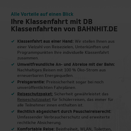
Einen kleinen Moment bitte…
Alle Vorteile auf einen Blick
Ihre Klassenfahrt mit DB
Klassenfahrten von BAHNHIT.DE
Klassenfahrt aus einer Hand:
Wir stellen Ihnen aus
einer Vielzahl von Reisezielen, Unterkünften und
Programmpunkten Ihre individuelle Klassenfahrt
zusammen.
Umweltfreundliche An- und Abreise mit der Bahn:
Günstige Endpreise
Nachhaltiges Reisen mit 100 % Öko-Strom aus
erneuerbaren Energiequellen.
Preisgarantie:
Preissicherheit sogar bei noch
Über 400 Hotels
unveröffentlichten Fahrplänen.
Reiseschutzpaket:
Sicherheit gewährleistet das
Transparenz
Reiseschutzpaket
für Schülerreisen, das immer für
alle Teilnehmer:innen enthalten ist.
Schnelle Buchung
Rechtlich abgesichert durch Pauschalreiserecht:
Umfassender Verbraucherschutz und erweiterte
rechtliche Absicherung.
Schnell am Ziel
Komfortable Reise:
Beinfreiheit, WLAN, Toiletten,