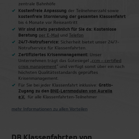
zentrale Bahnhöfe
Kostenfreie Anpassung
der Teilnehmerzahl sowie
kostenfreie Stornierung der gesamten Klassenfahrt
bis 4 Monate vor Reiseantritt
Wir sind stets persönlich für Sie da: Kostenlose
Beratung
per E-Mail
und
Telefon
24/7-Notrufservice:
Sicherheit bietet unser 24/7-
Notrufservice für Klassenfahrten.
Zertifiziertes Krisenmanagement:
Unser
Unternehmen trägt das Gütesiegel „
ccm – certified
crisis management
“ und verfügt somit über ein nach
höchsten Qualitätsstandards geprüftes
Krisenmanagement.
Für Sie bei jeder Klassenfahrt inklusive:
Gratis-
Zugang zu den
BNE-Lernmodulen von Aurelia
e.V.
für alle Klassenfahrten-Teilnehmer
mehr Informationen zu allen Vorteilen
DB Klassenfahrten von