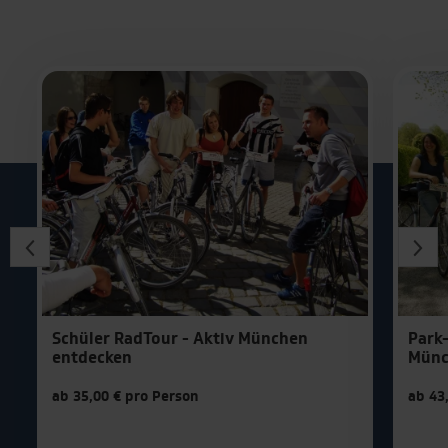
Hamburg
Köln
Leipzig
München
Stuttgart
Weimar
| Top-Reiseziele für
Schüler RadTour - Aktiv München
Park-
entdecken
Münc
Klassenfahrten
ab 35,00 € pro Person
ab 43
Amsterdam