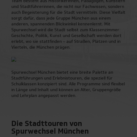
Team besteht aus Historikerinnen, Pädagogen, Künstlern
und Stadtführerinnen, die nicht nur Fachwissen, sondern
| Top-Reiseziele für
auch Begeisterung für die Stadt vermitteln. Diese Vielfalt
sorgt dafür, dass jede Gruppe München aus einem
Klassenfahrten
anderen, spannenden Blickwinkel kennenlernt. Mit
Spurwechsel wird die Stadt selbst zum Klassenzimmer:
Geschichte, Politik, Kunst und Gesellschaft werden dort
Berlin
erlebt, wo sie stattfinden – auf Straßen, Plätzen und in
Vierteln, die München prägen.
Bonn
Bremen
Spurwechsel München bietet eine breite Palette an
Stadtführungen und Erlebnistouren, die speziell für
Dresden
Schulklassen konzipiert sind. Alle Programme sind flexibel
in Länge und Inhalt und können an Alter, Gruppengröße
und Lehrplan angepasst werden.
Duisburg
Essen
Die Stadttouren von
Frankfurt am Main
Spurwechsel München