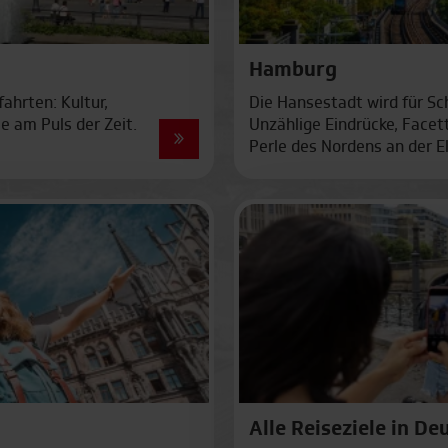
Köln
Stuttgar
Hamburg
e für Klassenfahrten
fahrten: Kultur,
Die Hansestadt wird für Sc
e am Puls der Zeit.
Unzählige Eindrücke, Facet
Perle des Nordens an der E
Kopenhagen
Rom
Mailand
Salzburg
Paris
Venedig
Prag
Alle Reiseziele in De