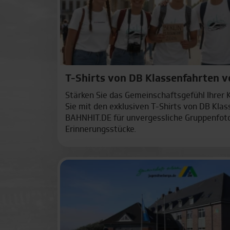
T-Shirts von DB Klassenfahrten 
Stärken Sie das Gemeinschaftsgefühl Ihrer 
Sie mit den exklusiven T-Shirts von DB Kla
BAHNHIT.DE für unvergessliche Gruppenfot
Erinnerungsstücke.
Günstige Endpreise
Über 400 Ho
Transparente Endpreise:
Städtereisen
Alle Preise bleiben bis
Deutschen B
zum Schluss
400 Hotels i
unverändert!
Städten