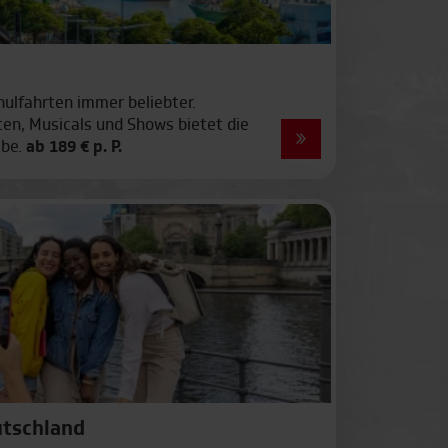
t
hulfahrten immer beliebter.
ten, Musicals und Shows bietet die
lbe.
ab 189 € p. P.
Warschau
Wien
utschland