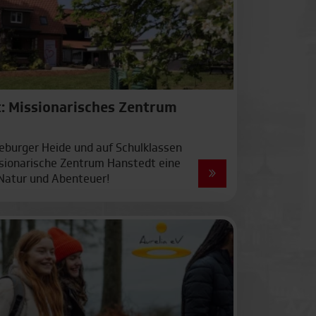
t: Missionarisches Zentrum
üneburger Heide und auf Schulklassen
issionarische Zentrum Hanstedt eine
elle Buchung
Schnell am Ziel
 Natur und Abenteuer!
ng in nur 3
Inklusive Bahnreise im
ten
ICE und Sprinter in der 1.
oder 2. Klasse