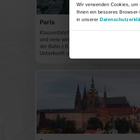
Wir verwenden Cookies, um di
Ihnen ein besseres Browser-E
in unserer
Datenschutzerkl
Paris
Klassenfahrten in das Herzen Frankreichs: 
und viele weitere Highlights warten an der 
der Bahn z.B. ab Karlsruhe in nur 2,5 Stunden
Unterkunft und Programm.
ab 379 € p. P.