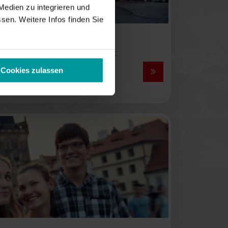
Medien zu integrieren und
sen. Weitere Infos finden Sie
imtipp: Die Weltstadt der Musik.
stadt, der Prater und unzählige
Cookies zulassen
 sind zu erobern.
ab 209 € p. P.