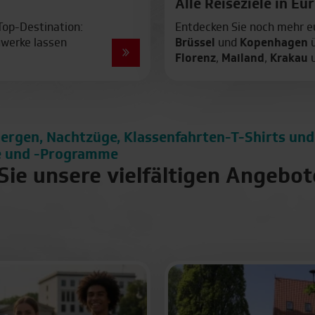
Alle Reiseziele in Eu
 Top-Destination:
Entdecken Sie noch mehr eu
uwerke lassen
Brüssel
und
Kopenhagen
Florenz
,
Mailand
,
Krakau
ergen, Nachtzüge, Klassenfahrten-T-Shirts un
 und -Programme
Sie unsere vielfältigen Angebot