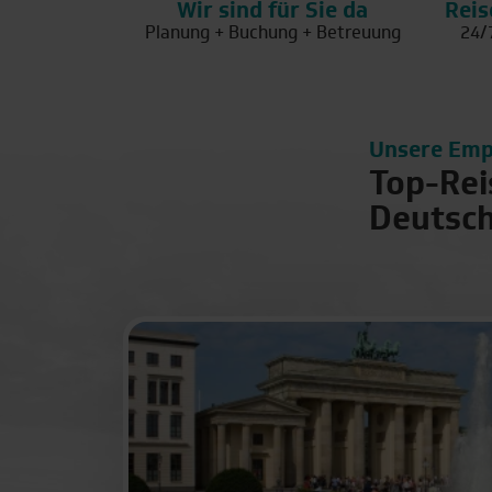
Wir sind für Sie da
Reis
Planung + Buchung + Betreuung
24/
Unsere Emp
Top-Rei
Deutsc
| Top-Reis
Berlin
Dresden
Bonn
Duisburg