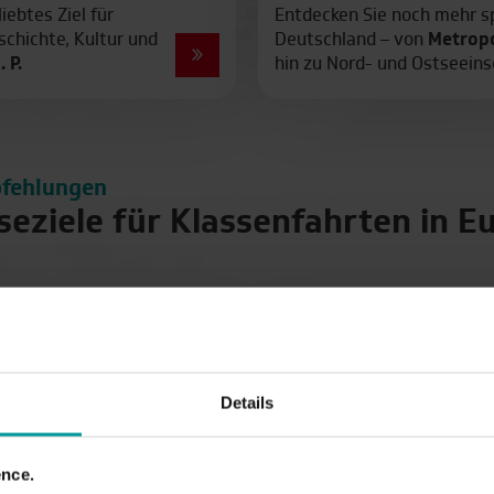
iebtes Ziel für
Entdecken Sie noch mehr s
chichte, Kultur und
Deutschland – von
Metrop
 P.
hin zu Nord- und Ostseein
fehlungen
seziele für Klassenfahrten in E
Details
nce.