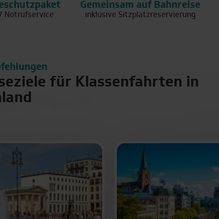
eschutzpaket
Gemeinsam auf Bahnreise
7 Notrufservice
inklusive Sitzplatzreservierung
fehlungen
seziele für Klassenfahrten in
hland
eziele für Klassenfahrten
Frankfurt am Main
Leipzig
Hamburg
Münche