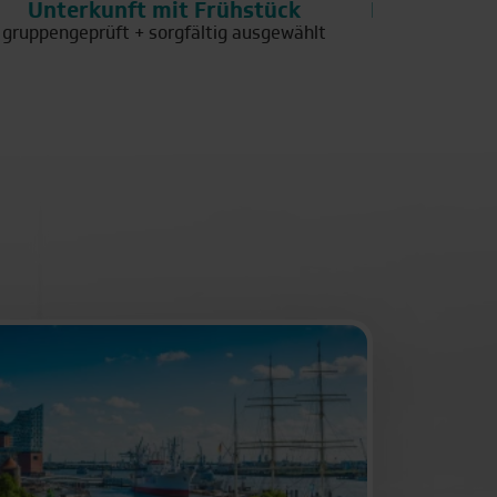
Unterkunft mit Frühstück
Passende Kl
gruppengeprüft + sorgfältig ausgewählt
Polit
Weimar
n