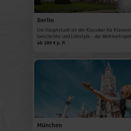
Bremen
Essen
Berlin
| Top-Reiseziel
Die Hauptstadt ist der Klassiker für Klassen
Geschichte und Lifestyle - die Weltmetropol
ab 189 € p. P.
Amsterdam
Graz
Brüssel
Florenz
Budapest
Haarlem
Den Haag
München