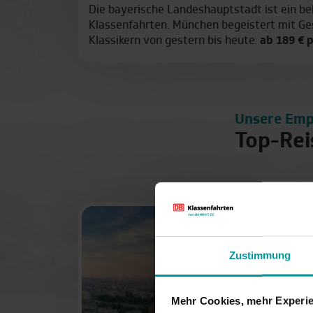
Die bayerische Landeshauptstadt ist ein bel
Klassenfahrten. München begeistert mit Ges
Klassikern von gestern bis heute.
ab 189 € p.
Unsere Emp
Top-Rei
Zustimmung
Mehr Cookies, mehr Experie