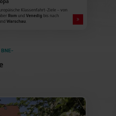
ropa
ropäische Klassenfahrt-Ziele – von
über
Rom
und
Venedig
bis nach
und
Warschau
.
d BNE-
e