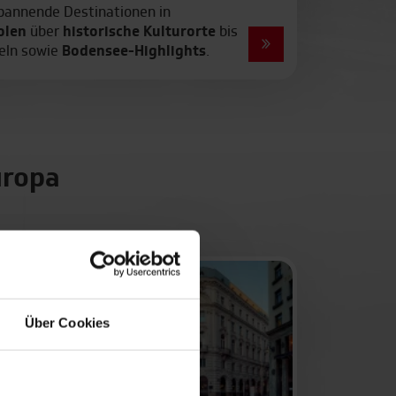
pannende Destinationen in
olen
über
historische Kulturorte
bis
seln sowie
Bodensee-Highlights
.
uropa
Über Cookies