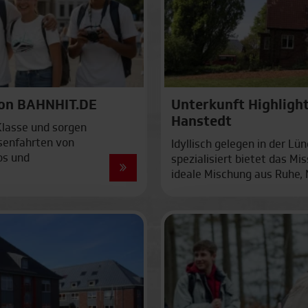
Einen kleinen Moment bitte…
von BAHNHIT.DE
Unterkunft Highligh
Hanstedt
Klasse und sorgen
ssenfahrten von
Idyllisch gelegen in der L
os und
spezialisiert bietet das M
tels
Transparenz
Schn
ideale Mischung aus Ruhe,
 mit der
Keine versteckten
Buchu
ahn: Über
Kosten
Minu
n über 50