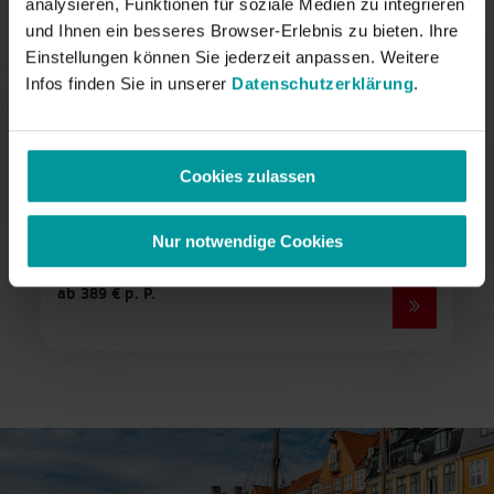
analysieren, Funktionen für soziale Medien zu integrieren
lernt, wie Biodiversität heute ohne Eingriff in
Service
und Ihnen ein besseres Browser-Erlebnis zu bieten. Ihre
Lebensräume erfasst wird.
Einstellungen können Sie jederzeit anpassen. Weitere
Über uns
Infos finden Sie in unserer
Datenschutzerklärung
.
Inklusivleistungen:
Alle Basisleistungen wie oben beschrieben
sowie
Cookies zulassen
✓ Workshop: Molekularbiologie & Umwelt-
DNA
✓ Klassenfahrt T-Shirts für alle
Nur notwendige Cookies
Teilnehmenden
ab 389 € p. P.