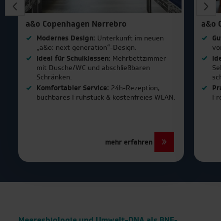
a&o Copenhagen Nørrebro
a&o 
Modernes Design:
Unterkunft im neuen
Gu
„a&o: next generation“-Design.
vo
Ideal für Schulklassen:
Mehrbettzimmer
Id
| Top-Reiseziele für
mit Dusche/WC und abschließbaren
Se
Klassenfahrten
Schränken.
sc
Komfortabler Service:
24h-Rezeption,
Pr
buchbares Frühstück & kostenfreies WLAN.
Fr
Berlin
Bonn
mehr erfahren
Bremen
Dresden
Duisburg
Essen
Meeresbiologie und Umwelt-DNA als BNE-