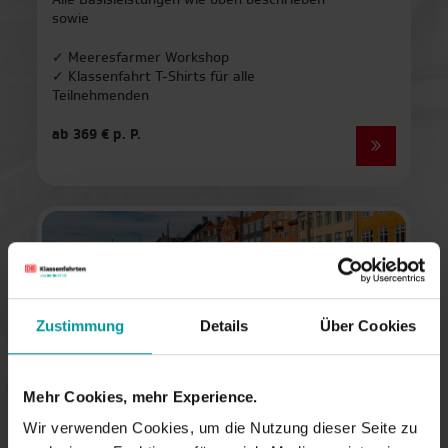
Alle Basisleistungen wie oben beschrieben
sowie
Paris
✓ Meeresfarmer Workshop
✓ Klassenfahrt T-Shirts für alle
Prag
Teilnehmenden
Rom
ab 369 € p. P.
Salzburg
Venedig
Warschau
Zustimmung
Details
Über Cookies
Wien
Kopenhagen – DNA, Daten &
Diversität
Mehr Cookies, mehr Experience.
Wir verwenden Cookies, um die Nutzung dieser Seite zu
Forschung zum Anfassen.
Ihre Klasse
arbeitet im Labor mit Umwelt-DNA und