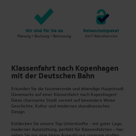
Wir sind für Sie da
Reiseschutzpaket
Ge
Planung + Buchung + Betreuung
24/7 Notrufservice
in
Klassenfahrt nach Kopenhagen
mit der Deutschen Bahn
Erkunden Sie die faszinierende und lebendige Hauptstadt
Dänemarks auf einer Klassenfahrt nach Kopenhagen!
Diese charmante Stadt vereint auf besondere Weise
Geschichte, Kultur und modernes skandinavisches
Design.
Entdecken Sie unsere Top-Unterkünfte - mit guter Lage,
moderner Ausstattung, perfekt für Klassenfahrten – hier
sehen Sie nur eine kleine Auswahl aus unserem großen