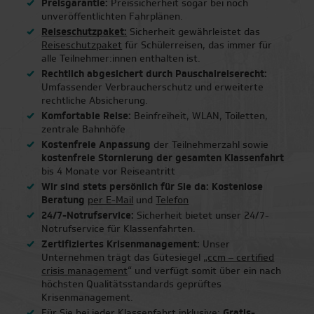
Preisgarantie:
Preissicherheit sogar bei noch
unveröffentlichten Fahrplänen.
Reiseschutzpaket:
Sicherheit gewährleistet das
Reiseschutzpaket
für Schülerreisen, das immer für
alle Teilnehmer:innen enthalten ist.
Rechtlich abgesichert durch Pauschalreiserecht:
Umfassender Verbraucherschutz und erweiterte
rechtliche Absicherung.
Komfortable Reise:
Beinfreiheit, WLAN, Toiletten,
zentrale Bahnhöfe
Kostenfreie Anpassung
der Teilnehmerzahl sowie
kostenfreie Stornierung der gesamten Klassenfahrt
bis 4 Monate vor Reiseantritt
Wir sind stets persönlich für Sie da: Kostenlose
Beratung
per E-Mail
und
Telefon
24/7-Notrufservice:
Sicherheit bietet unser 24/7-
Notrufservice für Klassenfahrten.
Zertifiziertes Krisenmanagement:
Unser
Unternehmen trägt das Gütesiegel „
ccm – certified
crisis management
“ und verfügt somit über ein nach
höchsten Qualitätsstandards geprüftes
Krisenmanagement.