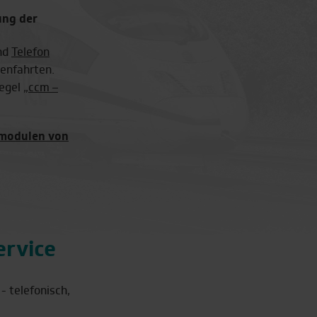
ung der
nd
Telefon
elle Buchung
Schnell am Ziel
senfahrten.
ng in nur 3
Inklusive Bahnreise im
egel „
ccm –
ten
ICE und Sprinter in der 1.
oder 2. Klasse
modulen von
ervice
- telefonisch,