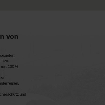
en von
isezielen,
mmen.
 mit 100 %
nen.
hülerreisen,
cherschutz und