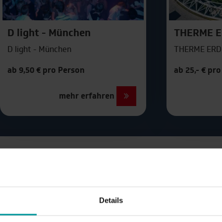
Mailand
Salzburg
Paris
D light - München
THERME E
Venedig
D light - München
THERME ERD
Prag
ab 9,50 € pro Person
ab 25,- € pr
mehr erfahren
taktivitäten in München
| Im Übe
Details