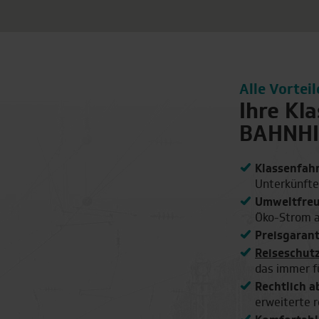
Alle Vorteil
Ihre Kl
BAHNHI
Klassenfahr
Unterkünfte
Umweltfreu
Öko-Strom a
Preisgarant
Reiseschutz
das immer fü
Rechtlich a
erweiterte r