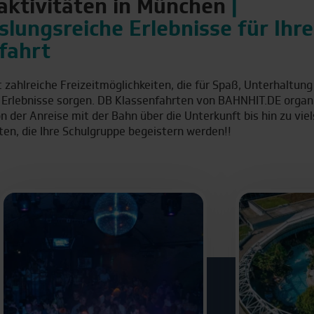
taktivitäten in München
|
lungsreiche Erlebnisse für Ihre
fahrt
eziele für Klassenfahrten
zahlreiche Freizeitmöglichkeiten, die für Spaß, Unterhaltung
 Erlebnisse sorgen. DB Klassenfahrten von BAHNHIT.DE organis
Frankfurt am Main
Leipzig
n der Anreise mit der Bahn über die Unterkunft bis hin zu viel
ten, die Ihre Schulgruppe begeistern werden!!
Hamburg
Münche
Köln
Stuttgar
e für Klassenfahrten
Kopenhagen
Rom