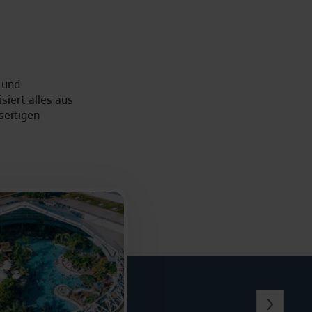
 und
iert alles aus
Weimar
seitigen
n
t
Warschau