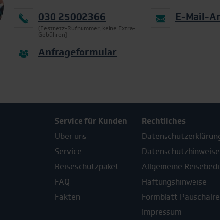
030 25002366
E-Mail-A
(Festnetz-Rufnummer, keine Extra-
Gebühren)
Anfrageformular
Service für Kunden
Rechtliches
Über uns
Datenschutzerklärun
Service
Datenschutzhinweise
Reiseschutzpaket
Allgemeine Reisebed
FAQ
Haftungshinweise
Fakten
Formblatt Pauschalrei
Impressum