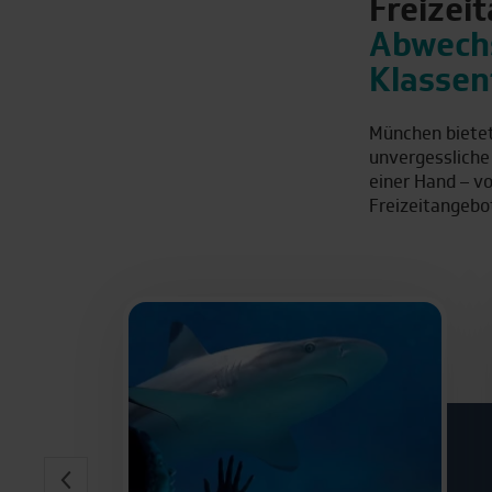
Freizei
Abwechs
Klassen
| Top-Reis
München bietet 
unvergessliche
Berlin
Dresden
einer Hand – vo
Freizeitangebo
Bonn
Duisburg
Bremen
Essen
| Top-Reiseziel
Amsterdam
Graz