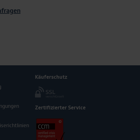
nfragen
Käuferschutz
g
ingungen
Zertifizierter Service
serichtlinien