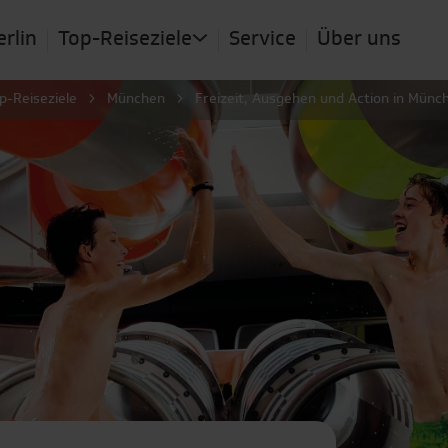
erlin
Top-Reiseziele
Service
Über uns
p-Reiseziele
München
Freizeit, Ausgehen und Action in Münc