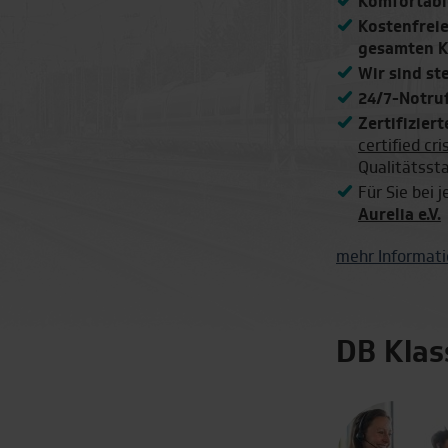
Komfortabl
Kostenfrei
gesamten K
Wir sind st
Günstige Endpreise
Über 400 Ho
24/7-Notruf
Transparente Endpreise:
Städtereisen
Zertifizier
Alle Preise bleiben bis
Deutschen B
certified c
zum Schluss
400 Hotels i
Qualitätsst
unverändert!
Städten
Für Sie bei 
Aurelia e.V.
mehr Informati
DB Kla