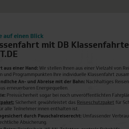
e auf einen Blick
assenfahrt mit DB Klassenfahrt
T.DE
t aus einer Hand:
Wir stellen Ihnen aus einer Vielzahl von Re
n und Programmpunkten Ihre individuelle Klassenfahrt zusa
ndliche An- und Abreise mit der Bahn:
Nachhaltiges Reisen
us erneuerbaren Energiequellen.
Einen kleinen Moment bitte…
ie:
Preissicherheit sogar bei noch unveröffentlichten Fahrplä
paket:
Sicherheit gewährleistet das
Reiseschutzpaket
für Sc
r alle Teilnehmer:innen enthalten ist.
bgesichert durch Pauschalreiserecht:
Umfassender Verbrau
echtliche Absicherung.