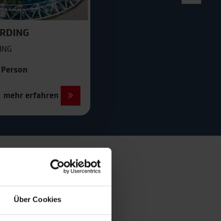
Wien
RDING
ING
o Person
mehr erfahren
rblick
Über Cookies