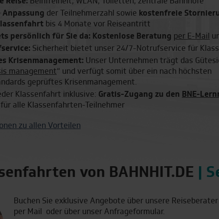
e Reise:
Beinfreiheit, WLAN, Toiletten, zentrale Bahnhöfe
e Anpassung
der Teilnehmerzahl sowie
kostenfreie Stornier
lassenfahrt
bis 4 Monate vor Reiseantritt
ets persönlich für Sie da: Kostenlose Beratung
per E-Mail
u
tels
Transparenz
Schn
service:
Sicherheit bietet unser 24/7-Notrufservice für Klas
 mit der
Keine versteckten
Buchu
tes Krisenmanagement:
Unser Unternehmen trägt das Gütesi
ahn: Über
Kosten
Minu
risis management
“ und verfügt somit über ein nach höchsten
n über 50
andards geprüftes Krisenmanagement.
jeder Klassenfahrt inklusive:
Gratis-Zugang zu den
BNE-Lern
für alle Klassenfahrten-Teilnehmer
onen zu allen Vorteilen
ssenfahrten von BAHNHIT.DE
| S
Buchen Sie exklusive Angebote über unsere Reiseberater 
per Mail oder über unser Anfrageformular.