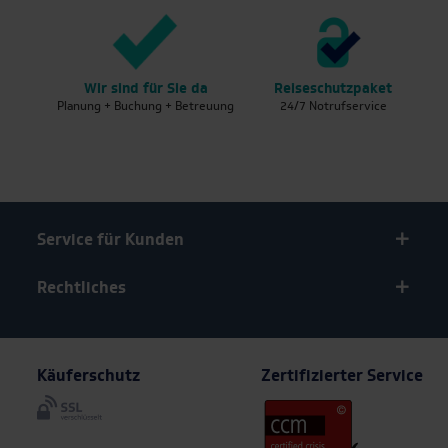
Venedig
Schnell am Ziel
Warschau
Wir sind für Sie da
Reiseschutzpaket
Ge
Planung + Buchung + Betreuung
24/7 Notrufservice
in
Wien
Service für Kunden
Service
Rechtliches
Über uns
Käuferschutz
Zertifizierter Service