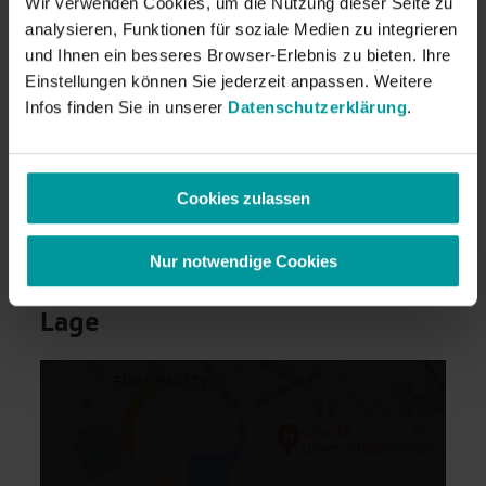
Wir verwenden Cookies, um die Nutzung dieser Seite zu
welcher der drei Herbergen Sie untergebracht werden.
analysieren, Funktionen für soziale Medien zu integrieren
München
Alle drei Herbergen befinden sich in unmittelbarer Nähe
voneinander.
und Ihnen ein besseres Browser-Erlebnis zu bieten. Ihre
Einstellungen können Sie jederzeit anpassen. Weitere
Stuttgart
Check-in- & Check-out-Zeiten
Infos finden Sie in unserer
Datenschutzerklärung
.
Check- In ab 15:00 Uhr
Weimar
Check-Out bis 12:00 Uhr
Cookies zulassen
Wichtige Informationen zur Buchung
| Top-Reiseziele für
Klassenfahrten
Nur notwendige Cookies
Amsterdam
Lage
Brüssel
Budapest
Den Haag