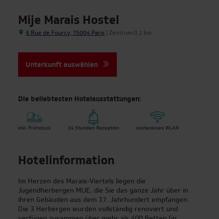
Mije Marais Hostel
6 Rue de Fourcy, 75004 Paris
| Zentrum 0,1 km
Unterkunft auswählen
Die beliebtesten Hotelausstattungen:
inkl. Frühstück
24 Stunden Rezeption
kostenloses WLAN
Hotelinformation
| Top-Reiseziele für
Im Herzen des Marais-Viertels liegen die
Klassenfahrten
Jugendherbergen MIJE, die Sie das ganze Jahr über in
ihren Gebäuden aus dem 17. Jahrhundert empfangen.
Die 3 Herbergen wurden vollständig renoviert und
Berlin
verfügen zusammen über mehr als 400 Betten (in