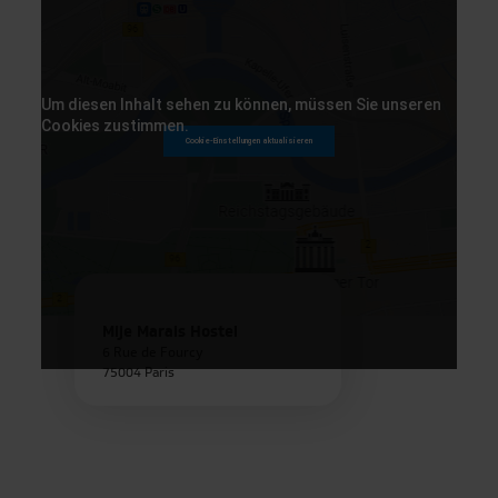
Graz
Einen kleinen Moment bitte…
Florenz
Um diesen Inhalt sehen zu können, müssen Sie unseren
Cookies zustimmen.
Cookie-Einstellungen aktualisieren
Haarlem
Kopenhagen
Mailand
Paris
Günstige Endpreise
Mije Marais Hostel
6 Rue de Fourcy
Prag
Über 400 Hotels
75004 Paris
Rom
Transparenz
Salzburg
Schnelle Buchung