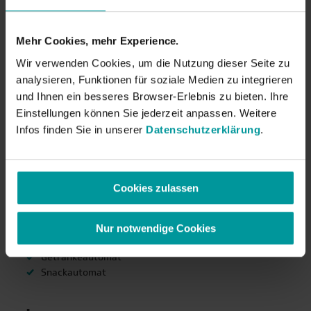
Leipzig
Check-In ab 15:00 Uhr
Mehr Cookies, mehr Experience.
München
Check-Out bis 11:00 Uhr
Wir verwenden Cookies, um die Nutzung dieser Seite zu
analysieren, Funktionen für soziale Medien zu integrieren
Stuttgart
und Ihnen ein besseres Browser-Erlebnis zu bieten. Ihre
Die beliebtesten
Einstellungen können Sie jederzeit anpassen. Weitere
Weimar
Hotelausstattungen:
Infos finden Sie in unserer
Datenschutzerklärung
.
Hotelausstattung
| Top-Reiseziele für
WLAN in öffentl. Bereichen kostenfrei
Cookies zulassen
Klassenfahrten
Bar
Gepäckraum
Nur notwendige Cookies
Nichtraucherhotel
Amsterdam
24-Stunden-Rezeption
Getränkeautomat
Brüssel
Snackautomat
Budapest