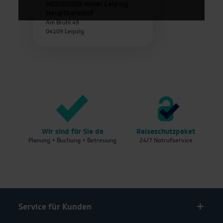
MEININGER Hotel Leipzig
Salzburg
Über 400 Hotels
Hauptbahnhof
Am Brühl 49
Venedig
04109 Leipzig
Transparenz
Warschau
Schnelle Buchung
Wien
Schnell am Ziel
Wir sind für Sie da
Reiseschutzpaket
Ge
Planung + Buchung + Betreuung
24/7 Notrufservice
in
Service
Über uns
Service für Kunden