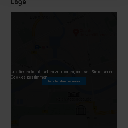
Lage
Den Haag
Graz
Florenz
Haarlem
Einen kleinen Moment bitte…
Kopenhagen
Um diesen Inhalt sehen zu können, müssen Sie unseren
Cookies zustimmen.
Mailand
Cookie-Einstellungen aktualisieren
Paris
Prag
Rom
Günstige Endpreise