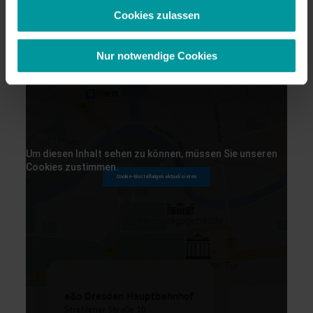
Cookies zulassen
Weimar
Nur notwendige Cookies
| Top-Reiseziele für
Klassenfahrten
Amsterdam
Um diesen Inhalt sehen zu können, müssen Sie unseren
Cookies zustimmen.
Cookie-Einstellungen aktualisieren
Brüssel
Einen kleinen Moment bitte…
Budapest
Den Haag
Graz
a&o Dresden Hauptbahnhof
Strehlener Straße 10