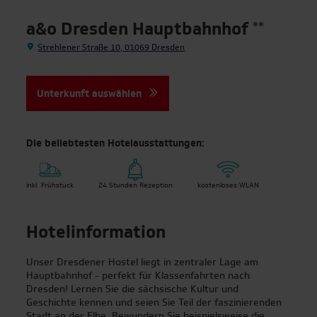
a&o Dresden Hauptbahnhof
Strehlener Straße 10, 01069 Dresden
Unterkunft auswählen
Die beliebtesten Hotelausstattungen:
inkl. Frühstück
24 Stunden Rezeption
kostenloses WLAN
| Top-Reiseziele für
Klassenfahrten
Hotelinformation
Berlin
Unser Dresdener Hostel liegt in zentraler Lage am
Hauptbahnhof - perfekt für Klassenfahrten nach
Bonn
Dresden! Lernen Sie die sächsische Kultur und
Geschichte kennen und seien Sie Teil der faszinierenden
Stadt an der Elbe. Bewundern Sie beispielsweise die