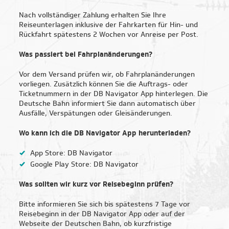
Nach vollständiger Zahlung erhalten Sie Ihre
Reiseunterlagen inklusive der Fahrkarten für Hin- und
Rückfahrt spätestens 2 Wochen vor Anreise per Post.
| Top-Reiseziele für
Klassenfahrten
Was passiert bei Fahrplanänderungen?
Vor dem Versand prüfen wir, ob Fahrplanänderungen
Berlin
vorliegen. Zusätzlich können Sie die Auftrags- oder
Ticketnummern in der DB Navigator App hinterlegen. Die
Deutsche Bahn informiert Sie dann automatisch über
Bonn
Ausfälle, Verspätungen oder Gleisänderungen.
Bremen
Wo kann ich die DB Navigator App herunterladen?
App Store: DB Navigator
Dresden
Google Play Store: DB Navigator
Duisburg
Was sollten wir kurz vor Reisebeginn prüfen?
Bitte informieren Sie sich bis spätestens 7 Tage vor
Essen
Reisebeginn in der DB Navigator App oder auf der
Webseite der Deutschen Bahn, ob kurzfristige