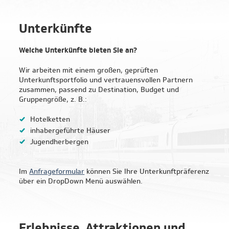
Amsterdam
Unterkünfte
Brüssel
Welche Unterkünfte bieten Sie an?
Budapest
Wir arbeiten mit einem großen, geprüften
Den Haag
Unterkunftsportfolio und vertrauensvollen Partnern
zusammen, passend zu Destination, Budget und
Gruppengröße, z. B.:
Graz
Hotelketten
Florenz
inhabergeführte Häuser
Jugendherbergen
Haarlem
Im
Anfrageformular
können Sie Ihre Unterkunftpräferenz
Kopenhagen
über ein DropDown Menü auswählen.
Mailand
Paris