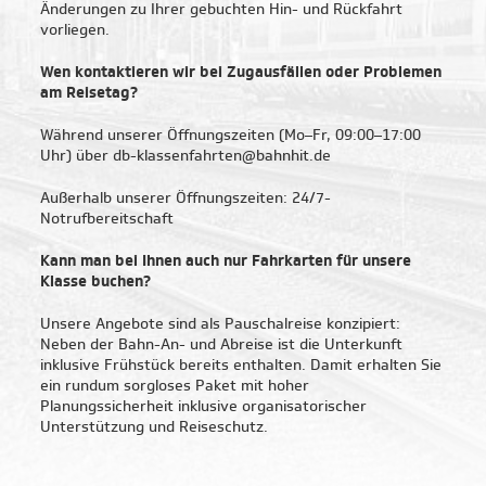
Frankfurt am Main
Änderungen zu Ihrer gebuchten Hin- und Rückfahrt
vorliegen.
Hamburg
Wen kontaktieren wir bei Zugausfällen oder Problemen
am Reisetag?
Köln
Während unserer Öffnungszeiten (Mo–Fr, 09:00–17:00
Uhr) über db-klassenfahrten@bahnhit.de
Leipzig
Außerhalb unserer Öffnungszeiten: 24/7-
München
Notrufbereitschaft
Kann man bei Ihnen auch nur Fahrkarten für unsere
Stuttgart
Klasse buchen?
Weimar
Unsere Angebote sind als Pauschalreise konzipiert:
Neben der Bahn-An- und Abreise ist die Unterkunft
inklusive Frühstück bereits enthalten. Damit erhalten Sie
ein rundum sorgloses Paket mit hoher
| Top-Reiseziele für
Planungssicherheit inklusive organisatorischer
Unterstützung und Reiseschutz.
Klassenfahrten