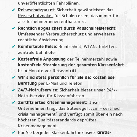
unveröffentlichten Fahrplänen.
Reiseschutzpaket:
Sicherheit gewährleistet das
Reiseschutzpaket
für Schülerreisen, das immer für
alle Teilnehmer:innen enthalten ist.
Rechtlich abgesichert durch Pauschalreiserecht:
Umfassender Verbraucherschutz und erweiterte
rechtliche Absicherung.
Komfortable Reise:
Beinfreiheit, WLAN, Toiletten,
zentrale Bahnhöfe
Kostenfreie Anpassung
der Teilnehmerzahl sowie
kostenfreie Stornierung der gesamten Klassenfahrt
bis 4 Monate vor Reiseantritt
Wir sind stets persönlich für Sie da: Kostenlose
Beratung
per E-Mail
und
Telefon
24/7-Notrufservice:
Sicherheit bietet unser 24/7-
Notrufservice für Klassenfahrten.
Zertifiziertes Krisenmanagement:
Unser
Unternehmen trägt das Gütesiegel „
ccm – certified
crisis management
“ und verfügt somit über ein nach
höchsten Qualitätsstandards geprüftes
Krisenmanagement.
Für Sie bei jeder Klassenfahrt inklusive:
Gratis-