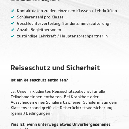
Informationen anzugeben:
Kontaktdaten zu den einzelnen Klassen / Lehrkräften
Schüleranzahl pro Klasse
Geschlechterverteilung (für die Zimmeraufteilung)
Anzahl Begleitpersonen
Einen kleinen Moment bitte…
zuständige Lehrkraft / Hauptansprechpartner:in
Reiseschutz und Sicherheit
Ist ein Reiseschutz enthalten?
Ja. Unser inkludiertes Reiseschutzpaket ist für alle
Teilnehmer:innen enthalten. Bei Krankheit oder
Günstige Endpreise
Ausscheiden eines Schülers bzw. einer Schülerin aus dem
Klassenverband greift die Reiserücktrittsversicherung
(gemäß Bedingungen).
Über 400 Hotels
Was ist, wenn unterwegs etwas Unvorhergesehenes