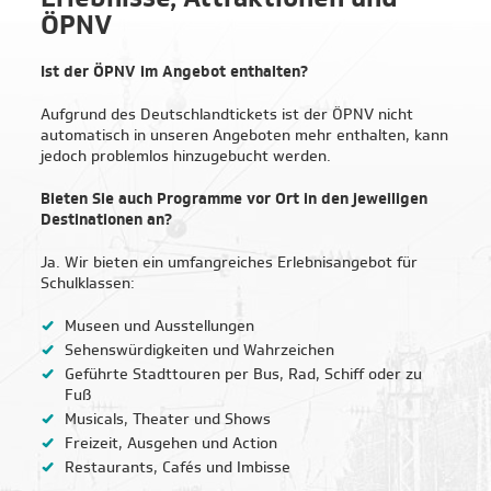
Erlebnisse, Attraktionen und
ÖPNV
Prag
Ist der ÖPNV im Angebot enthalten?
Rom
Aufgrund des Deutschlandtickets ist der ÖPNV nicht
automatisch in unseren Angeboten mehr enthalten, kann
Salzburg
jedoch problemlos hinzugebucht werden.
Bieten Sie auch Programme vor Ort in den jeweiligen
Venedig
Destinationen an?
Warschau
Ja. Wir bieten ein umfangreiches Erlebnisangebot für
Schulklassen:
Wien
Museen und Ausstellungen
Sehenswürdigkeiten und Wahrzeichen
Geführte Stadttouren per Bus, Rad, Schiff oder zu
Fuß
Musicals, Theater und Shows
Freizeit, Ausgehen und Action
Restaurants, Cafés und Imbisse
Service