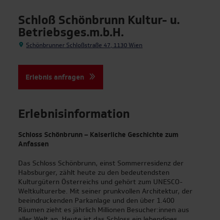
Schloß Schönbrunn Kultur- u.
Betriebsges.m.b.H.
Schönbrunner Schloßstraße 47, 1130 Wien
Erlebnis anfragen
Erlebnisinformation
Schloss Schönbrunn – Kaiserliche Geschichte zum
Anfassen
Das Schloss Schönbrunn, einst Sommerresidenz der
Habsburger, zählt heute zu den bedeutendsten
Kulturgütern Österreichs und gehört zum UNESCO-
Weltkulturerbe. Mit seiner prunkvollen Architektur, der
beeindruckenden Parkanlage und den über 1.400
Räumen zieht es jährlich Millionen Besucher:innen aus
| Top-Reiseziele für
aller Welt an. Heute ist das Schloss ein lebendiges