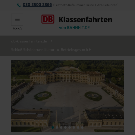
030 2500 2366
(Festnetz-Rufnummer, keine Extra-Gebühren)
Menü
Montag - Freitag:
db-klassenfahrten.de
Schloß Schönbrunn Kultur- u. Betriebsges.m.b.H.