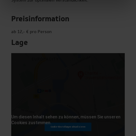
System zur optimalen Verständlichkeit.
Budapest
Preisinformation
Den Haag
ab 12,- € pro Person
Graz
Lage
Florenz
Haarlem
Kopenhagen
Einen kleinen Moment bitte…
Mailand
Paris
Um diesen Inhalt sehen zu können, müssen Sie unseren
Prag
Cookies zustimmen.
Cookie-Einstellungen aktualisieren
Rom